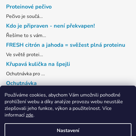
Proteinové pečivo
Pečivo je součá...
Kdo je připraven - není překvapen!
Řešíme to s vám...
FRESH citrón a jahoda = svěžest plná proteinu
Ve světě protei...
Křupavá kulička na špejli
Ochutnávka pro ...
Ochutnávka
Co třeba ve dvě...
Používáme cookies, abychom Vám umožnili pohodlné
prohlížení webu a díky analýze provozu webu neustále
ARCHIV
zlepšovali jeho funkce, výkon a použitelnost
. Více
informací
zde
.
Nastavení