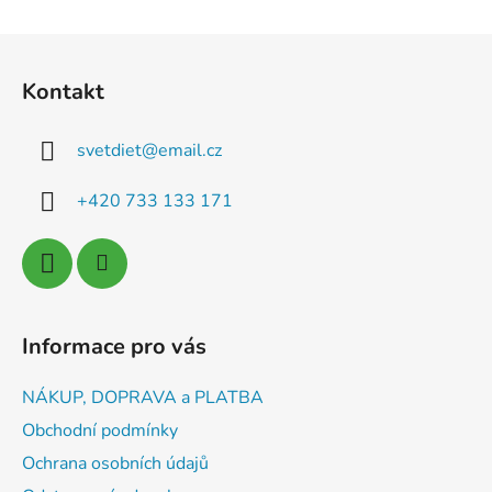
Z
á
Kontakt
p
a
svetdiet
@
email.cz
t
í
+420 733 133 171
Informace pro vás
NÁKUP, DOPRAVA a PLATBA
Obchodní podmínky
Ochrana osobních údajů