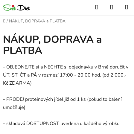
Přejít
Hledat
NÁKUP
na
KOŠÍK
obsah
Domů
/
NÁKUP, DOPRAVA a PLATBA
NÁKUP, DOPRAVA a
PLATBA
- OBJEDNEJTE si a NECHTE si objednávku v Brně doručit v
ÚT, ST, ČT a PÁ v rozmezí 17:00 - 20:00 hod. (od 2.000,-
Kč ZDARMA)
- PRODEJ proteinových jídel již od 1 ks (pokud to balení
umožňuje)
- skladová DOSTUPNOST uvedena u každého výrobku