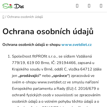
Přejít
Hledat
NÁKUP
na
KOŠÍK
obsah
Domů
/
Ochrana osobních údajů
Ochrana osobních údajů
Ochrana osobních údajů e-shopu
www.svetdiet.cz
Společnost fitPROfit s.r.o., se sídlem Vzdálená
779/19, 619 00 Brno, IČ: 29194466, zapsaná u
Krajského soudu v Brně, oddíl C, vložka 64712 (dále
jen
„prodávající“
nebo
„správce“
) zpracovává ve
svém e-shopu www.svetdiet.cz ve smyslu nařízení
Evropského parlamentu a Rady (EU) č. 2016/679 o
ochraně fyzických osob v souvislosti se zpracováním
osobních údajů a o volném pohybu těchto údajů a o