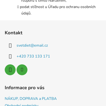
rozporu s tímto Nařízením,
podat stížnost u Úřadu pro ochranu osobních
údajů.
Z
á
Kontakt
p
a
svetdiet
@
email.cz
t
í
+420 733 133 171
Informace pro vás
NÁKUP, DOPRAVA a PLATBA
Obchodní podmínky