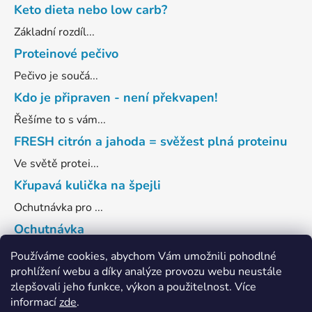
Keto dieta nebo low carb?
Základní rozdíl...
Proteinové pečivo
Pečivo je součá...
Kdo je připraven - není překvapen!
Řešíme to s vám...
FRESH citrón a jahoda = svěžest plná proteinu
Ve světě protei...
Křupavá kulička na špejli
Ochutnávka pro ...
Ochutnávka
Co třeba ve dvě...
Používáme cookies, abychom Vám umožnili pohodlné
prohlížení webu a díky analýze provozu webu neustále
ARCHIV
zlepšovali jeho funkce, výkon a použitelnost
. Více
informací
zde
.