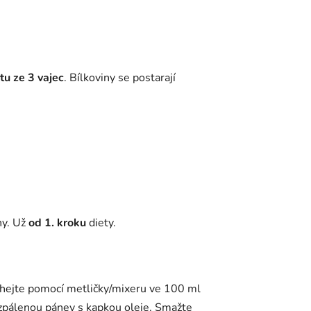
u ze 3 vajec
. Bílkoviny se postarají
y. Už
od 1. kroku
diety.
hejte pomocí metličky/mixeru ve 100 ml
zpálenou pánev s kapkou oleje. Smažte