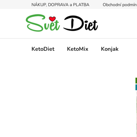
Přejít
NÁKUP, DOPRAVA a PLATBA
Obchodní podmín
na
obsah
KetoDiet
KetoMix
Konjak
P
o
s
t
r
a
n
n