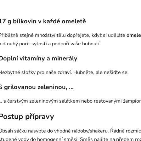
17 g bílkovin v každé omeletě
Přibližně stejné množství tělu dopřejete, když si uděláte
omelet
o dlouhý pocit sytosti a podpoří vaše hubnutí.
Doplní vitamíny a minerály
Nezbytné složky pro naše zdraví. Hubněte, ale nešiďte se.
S grilovanou zeleninou, ...
... s čerstvým zeleninovým salátkem nebo restovanými žampion
Postup přípravy
Obsah sáčku nasypte do vhodné nádoby/shakeru. Řádně rozmíc
studené vody do homogenní směsi. Směs nalijte na předem ro