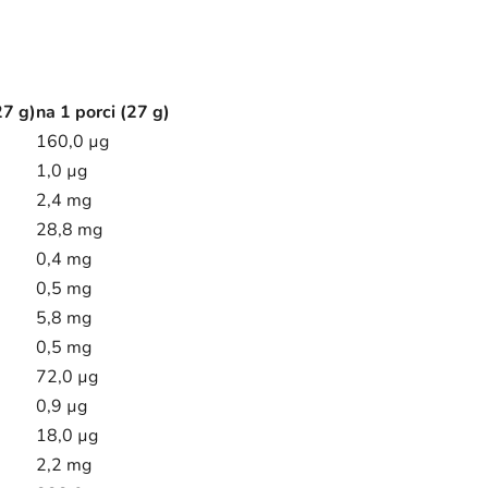
27 g)
na 1 porci (27 g)
160,0 µg
1,0 µg
2,4 mg
28,8 mg
0,4 mg
0,5 mg
5,8 mg
0,5 mg
72,0 µg
0,9 µg
18,0 µg
2,2 mg