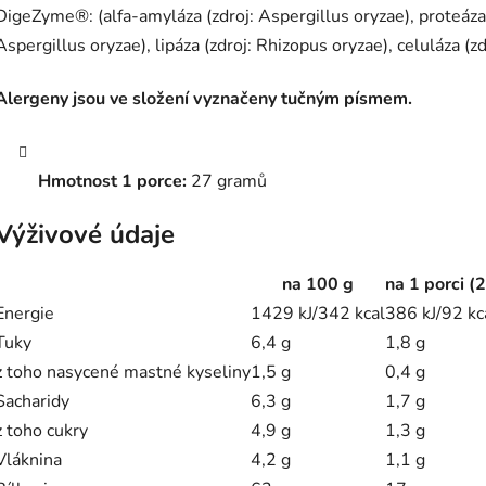
DigeZyme®: (alfa-amyláza (zdroj: Aspergillus oryzae), proteáza (z
Aspergillus oryzae), lipáza (zdroj: Rhizopus oryzae), celuláza (
Alergeny jsou ve složení vyznačeny tučným písmem.
Hmotnost 1 porce:
27 gramů
Výživové údaje
na 100 g
na 1 porci (
Energie
1429 kJ/342 kcal
386 kJ/92 kc
Tuky
6,4 g
1,8 g
z toho nasycené mastné kyseliny
1,5 g
0,4 g
Sacharidy
6,3 g
1,7 g
z toho cukry
4,9 g
1,3 g
Vláknina
4,2 g
1,1 g