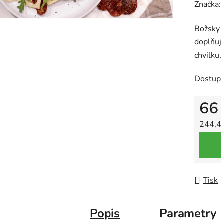
Značka
Božsky 
doplňuj
chvilku
Dostup
66
Měrná
244,4
Tisk
Popis
Parametry