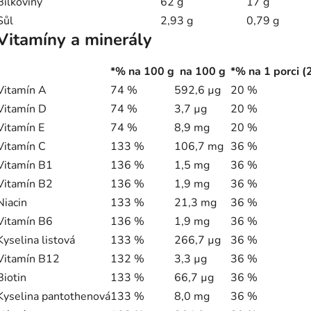
Bílkoviny
62 g
17 g
Sůl
2,93 g
0,79 g
Vitamíny a minerály
*% na 100 g
na 100 g
*% na 1 porci (
Vitamín A
74 %
592,6 µg
20 %
Vitamín D
74 %
3,7 µg
20 %
Vitamín E
74 %
8,9 mg
20 %
Vitamín C
133 %
106,7 mg
36 %
Vitamín B1
136 %
1,5 mg
36 %
Vitamín B2
136 %
1,9 mg
36 %
Niacin
133 %
21,3 mg
36 %
Vitamín B6
136 %
1,9 mg
36 %
Kyselina listová
133 %
266,7 µg
36 %
Vitamín B12
132 %
3,3 µg
36 %
Biotin
133 %
66,7 µg
36 %
Kyselina pantothenová
133 %
8,0 mg
36 %