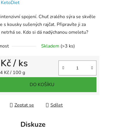
:
KetoDiet
intenzivní spojení. Chuť zralého sýra se skvěle
e s kousky sušených rajčat. Připravíte ji za
, netrhá se. Kdo si dá nadýchanou omeletu?
nost
Skladem
(>3 ks)
 Kč
/ ks
 cena:
4 Kč / 100 g
DO KOŠÍKU
Zeptat se
Sdílet
Diskuze