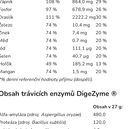
Vápník
108 %
864,0 mg
29 %
Fosfor
97 %
678,9 mg
26 %
Draslík
111 %
2222,2 mg
30 %
Železo
74 %
10,4 mg
20 %
Zinek
74 %
7,4 mg
20 %
Měď
74 %
0,7 mg
20 %
Jód
74 %
111,1 µg
20 %
Selen
74 %
40,7 µg
20 %
Hořčík
49 %
185,2 mg
13 %
Mangan
74 %
1,5 mg
20 %
*% denní referenční hodnoty příjmu (dospělí).
Obsah trávicích enzymů DigeZyme ®
Obsah v 27 g:
Alfa-amyláza (zdroj:
Aspergillus oryzae
)
480,0
Proteáza (zdroj:
Bacillus subtilis
)
120,0