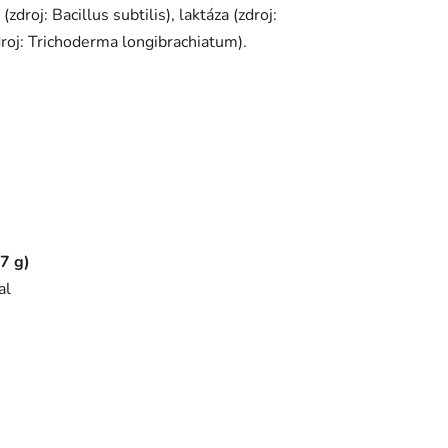
droj: Bacillus subtilis), laktáza (zdroj:
zdroj: Trichoderma longibrachiatum).
27 g)
al