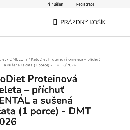
Přihlášení
Registrace
Reklamační řád
Reklamační protokol
O nás
Kontaktní
PRÁZDNÝ KOŠÍK
NÁKUPNÍ
KOŠÍK
iet
/
OMELETY
/
KetoDiet Proteinová omeleta – příchuť
a sušená rajčata (1 porce) - DMT 8/2026
oDiet Proteinová
leta – příchuť
ENTÁL a sušená
čata (1 porce) - DMT
2026