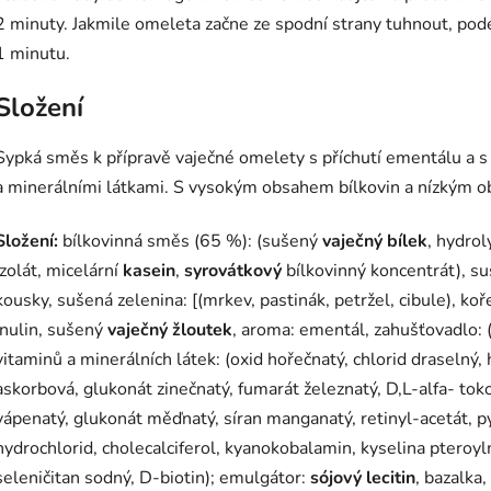
2 minuty. Jakmile omeleta začne ze spodní strany tuhnout, pode
1 minutu.
Složení
Sypká směs k přípravě vaječné omelety s příchutí ementálu a s 
a minerálními látkami. S vysokým obsahem bílkovin a nízkým 
Složení:
bílkovinná směs (65 %): (sušený
vaječný bílek
, hydro
izolát, micelární
kasein
,
syrovátkový
bílkovinný koncentrát), s
kousky, sušená zelenina: [(mrkev, pastinák, petržel, cibule), koř
inulin, sušený
vaječný žloutek
, aroma: ementál, zahušťovadlo:
vitaminů a minerálních látek: (oxid hořečnatý, chlorid draselný
askorbová, glukonát zinečnatý, fumarát železnatý, D,L-alfa- tok
vápenatý, glukonát měďnatý, síran manganatý, retinyl-acetát, py
hydrochlorid, cholecalciferol, kyanokobalamin, kyselina pteroy
seleničitan sodný, D-biotin); emulgátor:
sójový lecitin
, bazalka