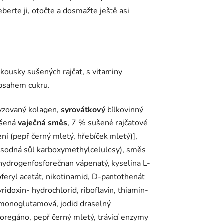
berte ji, otočte a dosmažte ještě asi
kousky sušených rajčat, s vitaminy
obsahem cukru.
lyzovaný kolagen,
syrovátkový
bílkovinný
ušená
vaječná směs
, 7 % sušené rajčatové
ení (pepř černý mletý, hřebíček mletý)],
 (sodná sůl karboxymethylcelulosy), směs
, hydrogenfosforečnan vápenatý, kyselina L-
oferyl acetát, nikotinamid, D-pantothenát
ridoxin- hydrochlorid, riboflavin, thiamin-
lmonoglutamová, jodid draselný,
, oregáno, pepř černý mletý, trávicí enzymy