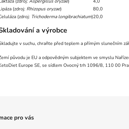
Laktáza (zdroj:
Aspergillus oryzae
)
4,0
Lipáza (zdroj:
Rhizopus oryzae
)
80,0
Celuláza (zdroj:
Trichoderma longibrachiatum
)
20,0
Skladování a výrobce
Skladujte v suchu, chraňte před teplem a přímým slunečním zá
Zemí původu je EU a odpovědným subjektem ve smyslu Nařízen
KetoDiet Europe SE, se sídlem Ovocný trh 1096/8, 110 00 Pra
mace pro vás