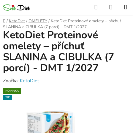
Přejít
Hledat
NÁKUP
na
KOŠÍK
obsah
Domů
/
KetoDiet
/
OMELETY
/
KetoDiet Proteinové omelety – příchuť
SLANINA a CIBULKA (7 porcí) - DMT 1/2027
KetoDiet Proteinové
omelety – příchuť
SLANINA a CIBULKA (7
porcí) - DMT 1/2027
Značka:
KetoDiet
NOVINKA
TIP