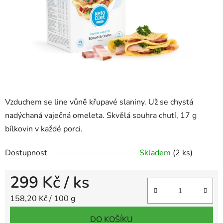
Vzduchem se line vůně křupavé slaniny. Už se chystá
nadýchaná vaječná omeleta. Skvělá souhra chutí, 17 g
bílkovin v každé porci.
Dostupnost
Skladem
(2 ks)
299 Kč
/ ks
Měrná cena:
158,20 Kč / 100 g
DO KOŠÍKU