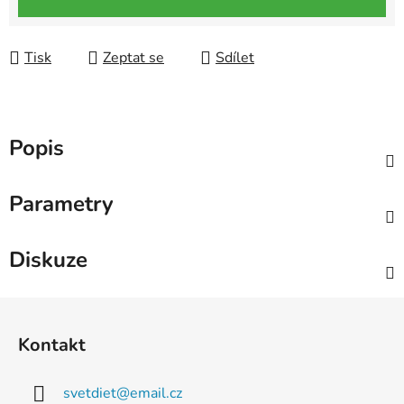
Tisk
Zeptat se
Sdílet
Popis
Parametry
Diskuze
Z
á
Kontakt
p
a
svetdiet
@
email.cz
t