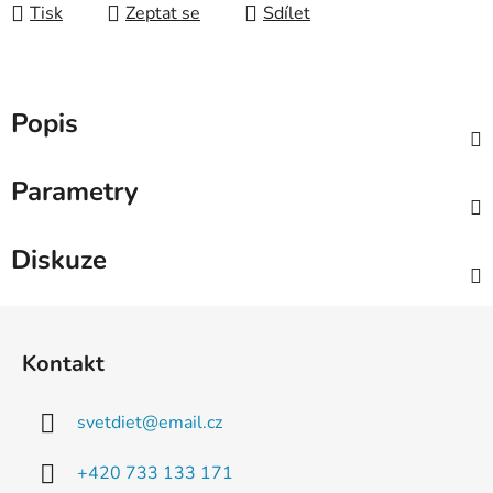
Tisk
Zeptat se
Sdílet
Popis
Parametry
Diskuze
Z
á
Kontakt
p
a
svetdiet
@
email.cz
t
í
+420 733 133 171