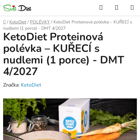
Přejít
Hledat
NÁKUP
na
KOŠÍK
obsah
Domů
/
KetoDiet
/
POLÉVKY
/
KetoDiet Proteinová polévka – KUŘECÍ s
nudlemi (1 porce) - DMT 4/2027
KetoDiet Proteinová
polévka – KUŘECÍ s
nudlemi (1 porce) - DMT
4/2027
Značka:
KetoDiet