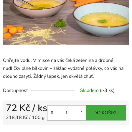
Ohřejte vodu. V misce na vás čeká zelenina a drobné
nudličky plné bílkovin – základ vydatné polévky, co vás na
dlouho zasytí. Žádný lepek, jen skvělá chuť.
Dostupnost
Skladem
(>3 ks)
72 Kč
/ ks
DO KOŠÍKU
Měrná cena:
218,18 Kč / 100 g