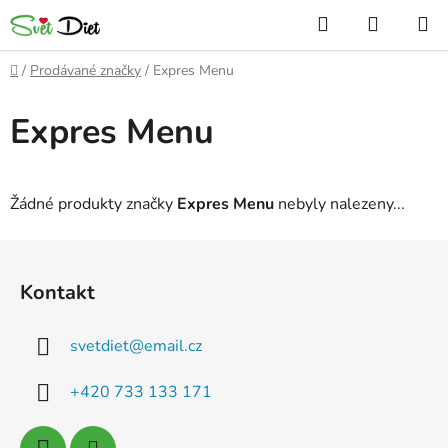
Přejít
Hledat
NÁKUP
na
KOŠÍK
obsah
Domů
/
Prodávané značky
/
Expres Menu
Expres Menu
Žádné produkty značky
Expres Menu
nebyly nalezeny...
Z
á
Kontakt
p
a
svetdiet
@
email.cz
t
í
+420 733 133 171