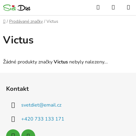
Přejít
Hledat
NÁKUP
na
KOŠÍK
obsah
Domů
/
Prodávané značky
/
Victus
Victus
Žádné produkty značky
Victus
nebyly nalezeny...
Z
á
Kontakt
p
a
svetdiet
@
email.cz
t
í
+420 733 133 171